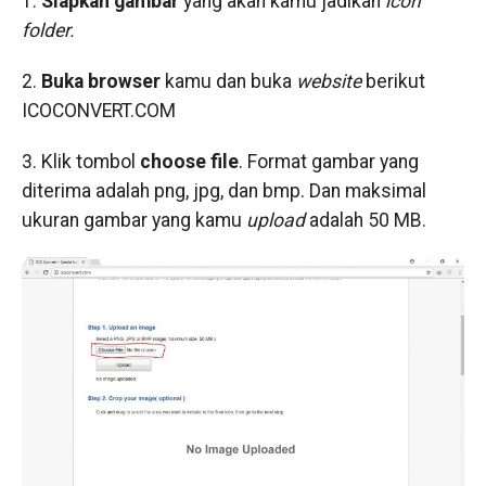
1.
Siapkan gambar
yang akan kamu jadikan
icon
folder.
2.
Buka browser
kamu dan buka
website
berikut
ICOCONVERT.COM
3. Klik tombol
choose file
. Format gambar yang
diterima adalah png, jpg, dan bmp. Dan maksimal
ukuran gambar yang kamu
upload
adalah 50 MB.