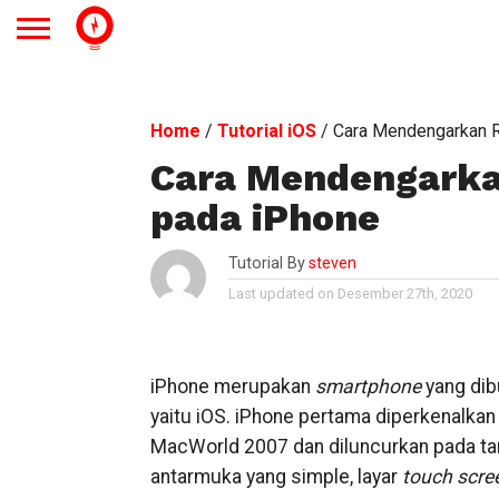
Home
/
Tutorial iOS
/
Cara Mendengarkan R
Cara Mendengarkan
pada iPhone
Tutorial By
steven
Last updated on Desember 27th, 2020
iPhone merupakan
smartphone
yang dib
yaitu iOS. iPhone pertama diperkenalkan
MacWorld 2007 dan diluncurkan pada tan
antarmuka yang simple, layar
touch scre