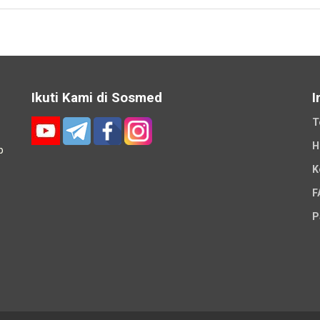
Ikuti Kami di Sosmed
I
T
H
p
K
-
F
P