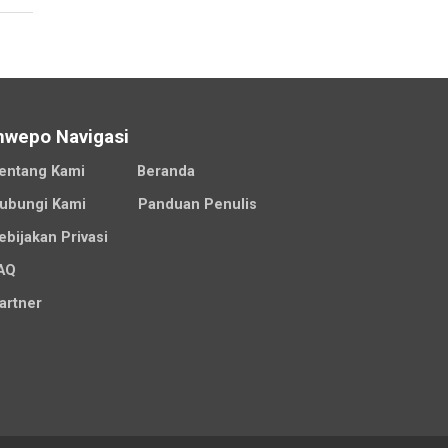
nwepo Navigasi
entang Kami
Beranda
ubungi Kami
Panduan Penulis
ebijakan Privasi
AQ
artner