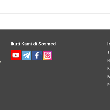
Ikuti Kami di Sosmed
I
T
H
p
K
-
F
P