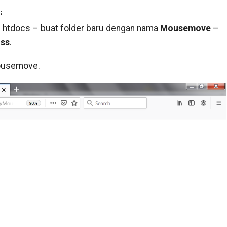
– htdocs – buat folder baru dengan nama
Mousemove
–
css
.
/Mousemove.