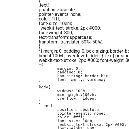
}
.text{
position: absolute;
pointer-events: none;
color: #fff;
font-size: 10em;
-webkit-text-stroke: 2px #000;
font-weight: 800;
text-transform: uppercase;
transform: translate(-50%,-50%);
}
*{ margin: 0; padding: 0; box-sizing: border-
height:100vh; overflow: hidden; } .text{ positi
webkit-text-stroke: 2px #000; font-weight: 80
*{

	margin: 0;

	padding: 0;

	box-sizing: border-box;

	font-family: verdana;

}

body{

	widows: 100%;

	min-height:100vh;

	overflow: hidden;

}

.text{

	position: absolute;

	pointer-events: none;

	color: #fff;

	font-size: 10em;

	-webkit-text-stroke: 2px #000;

	font-weight: 800;
