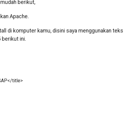
 mudah berikut,
fkan Apache.
stall di komputer kamu, disini saya menggunakan teks
erikut ini.
SAP
</
title
>