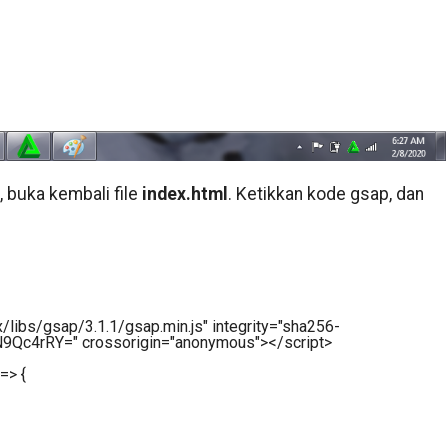
buka kembali file
index.html
. Ketikkan kode gsap, dan
x/libs/gsap/3.1.1/gsap.min.js"
integrity
=
"sha256-
9Qc4rRY="
crossorigin
=
"anonymous"
>
</
script
>
=> {