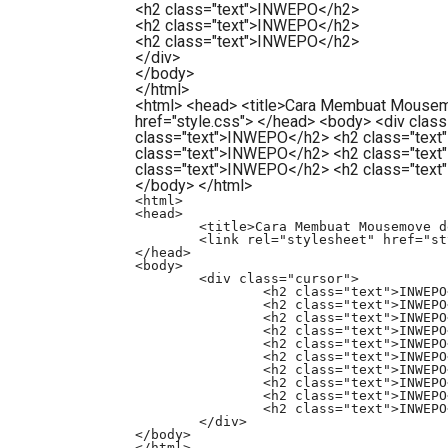
<
h2
class
=
"text"
>
INWEPO
</
h2
>
<
h2
class
=
"text"
>
INWEPO
</
h2
>
<
h2
class
=
"text"
>
INWEPO
</
h2
>
</
div
>
</
body
>
</
html
>
<html> <head> <title>Cara Membuat Mousemo
href="style.css"> </head> <body> <div clas
class="text">INWEPO</h2> <h2 class="tex
class="text">INWEPO</h2> <h2 class="tex
class="text">INWEPO</h2> <h2 class="tex
</body> </html>
<html>

<head>

	<title>Cara Membuat Mousemove dengan GSAP</title>

	<link rel="stylesheet" href="style.css">

</head>

<body>

	<div class="cursor">

		<h2 class="text">INWEPO</h2>

		<h2 class="text">INWEPO</h2>

		<h2 class="text">INWEPO</h2>

		<h2 class="text">INWEPO</h2>

		<h2 class="text">INWEPO</h2>

		<h2 class="text">INWEPO</h2>

		<h2 class="text">INWEPO</h2>

		<h2 class="text">INWEPO</h2>

		<h2 class="text">INWEPO</h2>

		<h2 class="text">INWEPO</h2>

	</div>

</body>

</html>