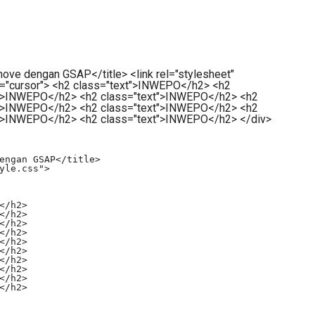
ve dengan GSAP</title> <link rel="stylesheet"
s="cursor"> <h2 class="text">INWEPO</h2> <h2
t">INWEPO</h2> <h2 class="text">INWEPO</h2> <h2
t">INWEPO</h2> <h2 class="text">INWEPO</h2> <h2
t">INWEPO</h2> <h2 class="text">INWEPO</h2> </div>