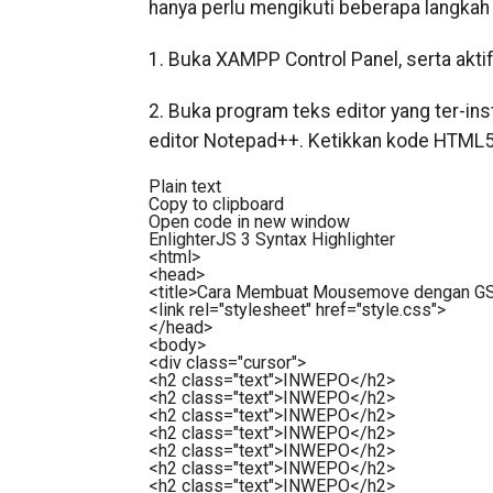
hanya perlu mengikuti beberapa langkah
1. Buka XAMPP Control Panel, serta akti
2. Buka program teks editor yang ter-in
editor Notepad++. Ketikkan kode HTML5 b
Plain text
Copy to clipboard
Open code in new window
EnlighterJS 3 Syntax Highlighter
<
html
>
<
head
>
<
title
>
Cara Membuat Mousemove dengan G
<
link
rel
=
"stylesheet"
href
=
"style.css"
>
</
head
>
<
body
>
<
div
class
=
"cursor"
>
<
h2
class
=
"text"
>
INWEPO
</
h2
>
<
h2
class
=
"text"
>
INWEPO
</
h2
>
<
h2
class
=
"text"
>
INWEPO
</
h2
>
<
h2
class
=
"text"
>
INWEPO
</
h2
>
<
h2
class
=
"text"
>
INWEPO
</
h2
>
<
h2
class
=
"text"
>
INWEPO
</
h2
>
<
h2
class
=
"text"
>
INWEPO
</
h2
>