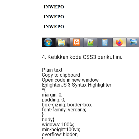
4. Ketikkan kode CSS3 berikut ini.
Plain text
Copy to clipboard
Open code in new window
EnlighterJS 3 Syntax Highlighter
*{
margin: 0;
padding: 0;
box-sizing: border-box;
font-family: verdana;
}
body{
widows: 100%;
min-height:100vh;
overflow: hidden;