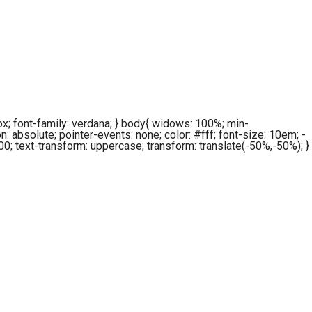
box; font-family: verdana; } body{ widows: 100%; min-
on: absolute; pointer-events: none; color: #fff; font-size: 10em; -
0; text-transform: uppercase; transform: translate(-50%,-50%); }