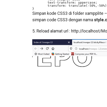
	text-transform: uppercase;

	transform: translate(-50%,-50%);

}
Simpan kode CSS3 di folder xampplite 
simpan code CSS3 dengan nama
style.
5. Reload alamat url : http://localhost