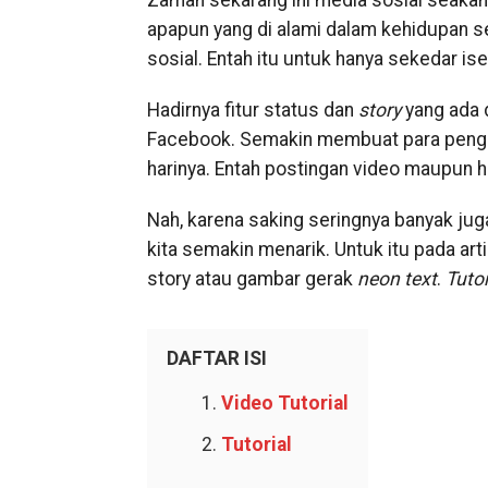
Zaman sekarang ini media sosial seaka
apapun yang di alami dalam kehidupan se
sosial. Entah itu untuk hanya sekedar 
Hadirnya fitur status dan
story
yang ada 
Facebook. Semakin membuat para pengg
harinya. Entah postingan video maupun 
Nah, karena saking seringnya banyak jug
kita semakin menarik. Untuk itu pada ar
story atau gambar gerak
neon text
.
Tutor
DAFTAR ISI
Video Tutorial
Tutorial