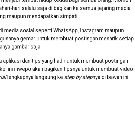
n menjadi tempat hidup kedua bagi semua orang. Momen
hari-hari selalu saja di bagikan ke semua jejaring media
iseng maupun mendapatkan simpati.
di media sosial seperti WhatsApp, Instagram maupun
unanya gemar untuk membuat postingan menarik setiap
hanya gambar saja.
a aplikasi dan tips yang hadir untuk membuat postingan
tikel ini inwepo akan bagikan tipsnya untuk membuat video
ial
lengkapnya langsung ke
step by step
nya di bawah ini.