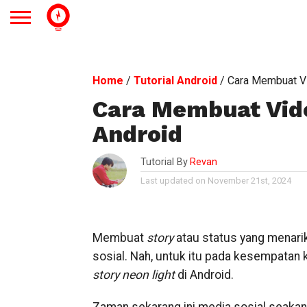
Home
/
Tutorial Android
/
Cara Membuat Vi
Cara Membuat Vide
Android
Tutorial By
Revan
Last updated on November 21st, 2024
Membuat
story
atau status yang menari
sosial. Nah, untuk itu pada kesempatan 
story
neon light
di Android.