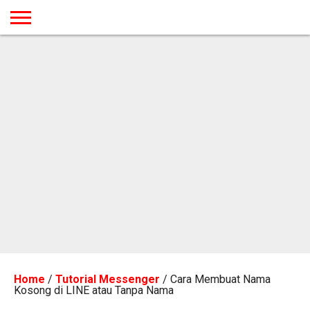
BERANDA
TUTORIAL
TUTORIAL
TUTORIAL
TUTORIAL
TUTORIAL
TUTORIAL
TUTORIAL
TUTORIAL
TUTORIAL
TUTORIAL
TUTORIAL
TUTORIAL
TUTORIAL
TUTORIAL
TUTORIAL
GAMES
DESAIN
ANDROID
IOS
YOUTUBE
INTERNET
WINDOWS
LINUX
MACINTOSH
MESSENGER
BLOGSPOT
WORDPRESS
PEMROGRAMAN
SEO
WEB
SERVER
Home
/
Tutorial Messenger
/
Cara Membuat Nama
Kosong di LINE atau Tanpa Nama