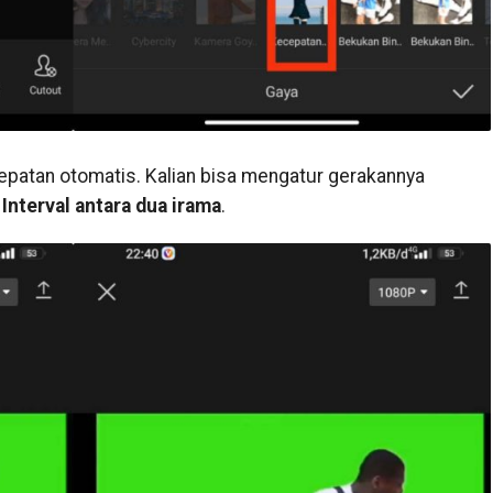
cepatan otomatis. Kalian bisa mengatur gerakannya
u
Interval antara dua irama
.