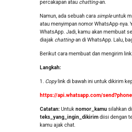
percakapan atau
chatting-
an.
Namun, ada sebuah cara
simple
untuk m
atau menyimpan nomor WhatsApp-nya. 
WhatsApp. Jadi, kamu akan membuat sebu
diajak
chatting
-an di WhatsApp. Lalu, b
Berikut cara membuat dan mengirim lin
Langkah:
1.
Copy
link di bawah ini untuk dikirim k
https://api.whatsapp.com/send?phon
Catatan:
Untuk
nomor_kamu
silahkan d
teks_yang_ingin_dikirim
diisi dengan 
kamu ajak chat.