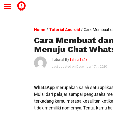
Home
/
Tutorial Android
/
Cara Membuat d
Cara Membuat dan
Menuju Chat What
Tutorial By
fahrul1248
Last updated on Desember 17th, 2020
WhatsApp
merupakan salah satu aplika
Mulai dari pelajar sampai pengusaha m
terkadang kamu merasa kesulitan ketik
tidak memiliki nomornya. Tentu, kamu h