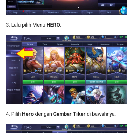
3. Lalu pilih Menu
HERO.
4. Pilih
Hero
dengan
Gambar Tiker
di bawahnya.