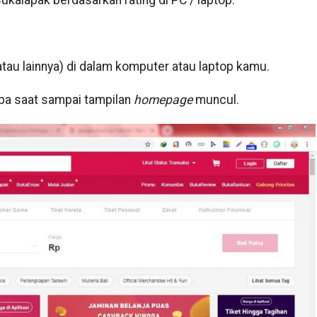
Bukalapak berdasarkan rating di PC / laptop.
tau lainnya) di dalam komputer atau laptop kamu.
pa saat sampai tampilan
homepage
muncul.