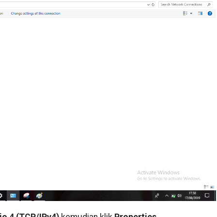
io 4 (TCP/IPv4)
kemudian klik
Properties.