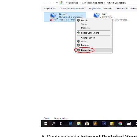
5. Centang pada
Internet Protokol Vers