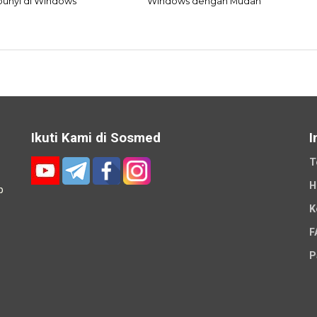
unyi di Windows
Windows dengan Mudah
Ikuti Kami di Sosmed
I
T
H
p
K
-
F
P