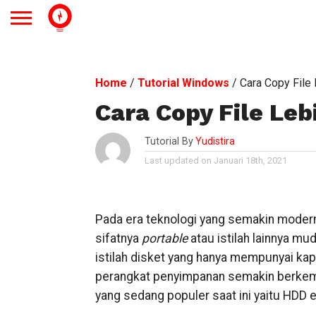
Home
/
Tutorial Windows
/
Cara Copy File 
Cara Copy File Leb
Tutorial By
Yudistira
Last updated on Januari 18th, 2021
Pada era teknologi yang semakin modern 
sifatnya
portable
atau istilah lainnya m
istilah disket yang hanya mempunyai ka
perangkat penyimpanan semakin berkem
yang sedang populer saat ini yaitu HDD e