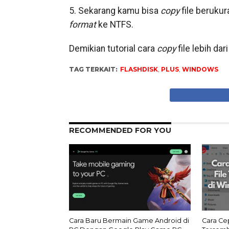
5. Sekarang kamu bisa
copy
file berukur
format
ke NTFS.
Demikian tutorial cara
copy
file lebih da
TAG TERKAIT:
FLASHDISK
,
PLUS
,
WINDOWS
RECOMMENDED FOR YOU
Cara Baru Bermain Game Android di
Cara Ce