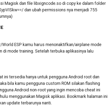
i Magisk dan file libxigncode.so di copy ke dalam folder
ypVISkw==/ dan ubah permissions nya menjadi 755
lumnya)
TE
/World ESP kamu harus menonaktifkan/airplane mode
 di mode training. Setelah terbuka aplikasinya lalu
t ini tersedia hanya untuk pengguna Android root dan
ka bila kamu pengguna custom ROM silakan flashing
pengguna Android non-root yang ingin mencoba cheat ini
dahulu menggunakan Magisk aplikasi. Bookmark halaman ini
an update terbarunya nanti.