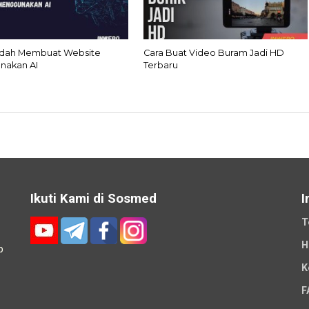
udah Membuat Website
Cara Buat Video Buram Jadi HD
nakan AI
Terbaru
Ikuti Kami di Sosmed
I
T
H
p
K
-
F