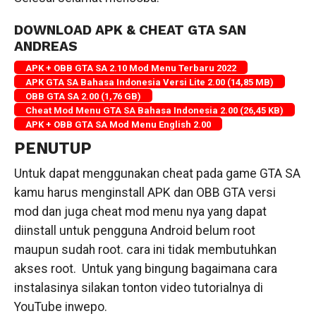
DOWNLOAD APK & CHEAT GTA SAN
ANDREAS
APK + OBB GTA SA 2.10 Mod Menu Terbaru 2022
APK GTA SA Bahasa Indonesia Versi Lite 2.00 (14,85 MB)
OBB GTA SA 2.00 (1,76 GB)
Cheat Mod Menu GTA SA Bahasa Indonesia 2.00 (26,45 KB)
APK + OBB GTA SA Mod Menu English 2.00
PENUTUP
Untuk dapat menggunakan cheat pada game GTA SA
kamu harus menginstall APK dan OBB GTA versi
mod dan juga cheat mod menu nya yang dapat
diinstall untuk pengguna Android belum root
maupun sudah root. cara ini tidak membutuhkan
akses root. Untuk yang bingung bagaimana cara
instalasinya silakan tonton video tutorialnya di
YouTube inwepo.