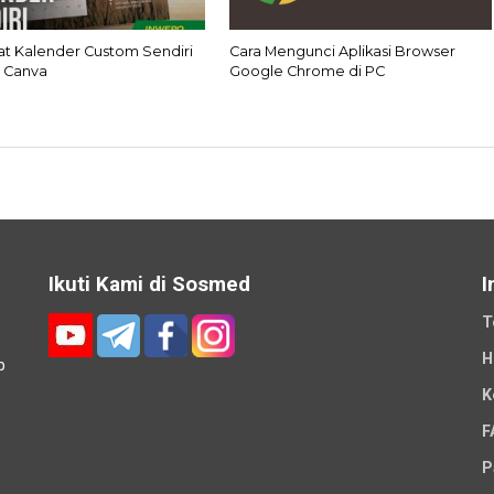
at Kalender Custom Sendiri
Cara Mengunci Aplikasi Browser
 Canva
Google Chrome di PC
Ikuti Kami di Sosmed
I
T
H
p
K
-
F
P