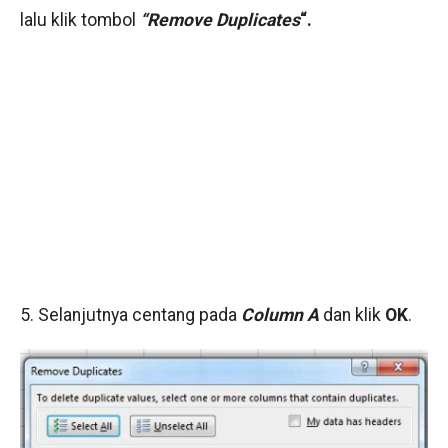
lalu klik tombol
“Remove Duplicates
“.
5. Selanjutnya centang pada
C
olumn A
dan klik
OK
.