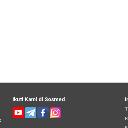
Ikuti Kami di Sosmed
I
T
H
p