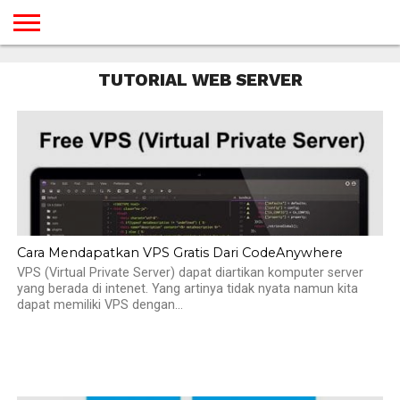
BERANDA
TUTORIAL
TUTORIAL
TUTORIAL
TUTORIAL
TUTORIAL
TUTORIAL
TUTORIAL
TUTORIAL
TUTORIAL
TUTORIAL
TUTORIAL
TUTORIAL
TUTORIAL
TUTORIAL
TUTORIAL
TUTORIAL WEB SERVER
GAMES
DESAIN
ANDROID
IOS
YOUTUBE
INTERNET
WINDOWS
LINUX
MACINTOSH
MESSENGER
BLOGSPOT
WORDPRESS
PEMROGRAMAN
SEO
WEB
SERVER
Cara Mendapatkan VPS Gratis Dari CodeAnywhere
VPS (Virtual Private Server) dapat diartikan komputer server
yang berada di intenet. Yang artinya tidak nyata namun kita
dapat memiliki VPS dengan...