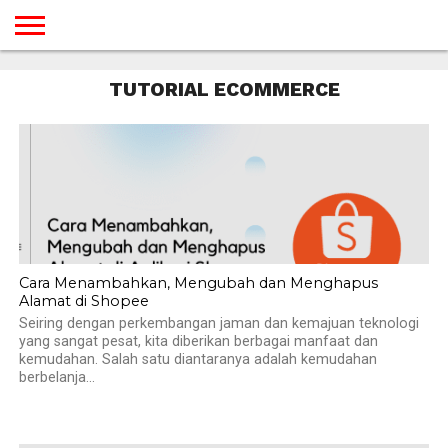
BERANDA
TUTORIAL
TUTORIAL
TUTORIAL
TUTORIAL
TUTORIAL
TUTORIAL
TUTORIAL
TUTORIAL
TUTORIAL
TUTORIAL
TUTORIAL
TUTORIAL
TUTORIAL
TUTORIAL
TUTORIAL
TUTORIAL ECOMMERCE
GAMES
DESAIN
ANDROID
IOS
YOUTUBE
INTERNET
WINDOWS
LINUX
MACINTOSH
MESSENGER
BLOGSPOT
WORDPRESS
PEMROGRAMAN
SEO
WEB
SERVER
Cara Menambahkan, Mengubah dan Menghapus
Alamat di Shopee
Seiring dengan perkembangan jaman dan kemajuan teknologi
yang sangat pesat, kita diberikan berbagai manfaat dan
kemudahan. Salah satu diantaranya adalah kemudahan
berbelanja...