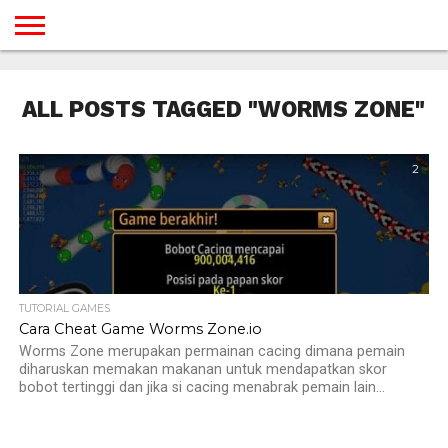
BERANDA
TUTORIAL
TUTORIAL
TUTORIAL
TUTORIAL
TUTORIAL
TUTORIAL
TUTORIAL
TUTORIAL
TUTORIAL
TUTORIAL
TUTORIAL
TUTORIAL
TUTORIAL
TUTORIAL
TUTORIAL
GAMES
DESAIN
ANDROID
IOS
YOUTUBE
INTERNET
WINDOWS
LINUX
MACINTOSH
MESSENGER
BLOGSPOT
WORDPRESS
PEMROGRAMAN
SEO
WEB
ALL POSTS TAGGED "WORMS ZONE"
SERVER
2
TUTORIAL GAMES
Cara Cheat Game Worms Zone.io
Worms Zone merupakan permainan cacing dimana pemain
diharuskan memakan makanan untuk mendapatkan skor
bobot tertinggi dan jika si cacing menabrak pemain lain...