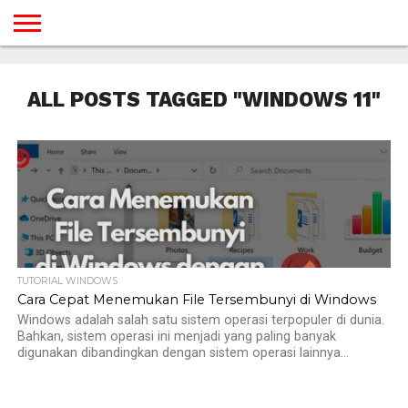
BERANDA
TUTORIAL
TUTORIAL
TUTORIAL
TUTORIAL
TUTORIAL
TUTORIAL
TUTORIAL
TUTORIAL
TUTORIAL
TUTORIAL
TUTORIAL
TUTORIAL
TUTORIAL
TUTORIAL
TUTORIAL
GAMES
DESAIN
ANDROID
IOS
YOUTUBE
INTERNET
WINDOWS
LINUX
MACINTOSH
MESSENGER
BLOGSPOT
WORDPRESS
PEMROGRAMAN
SEO
WEB
ALL POSTS TAGGED "WINDOWS 11"
SERVER
TUTORIAL WINDOWS
Cara Cepat Menemukan File Tersembunyi di Windows
Windows adalah salah satu sistem operasi terpopuler di dunia.
Bahkan, sistem operasi ini menjadi yang paling banyak
digunakan dibandingkan dengan sistem operasi lainnya...