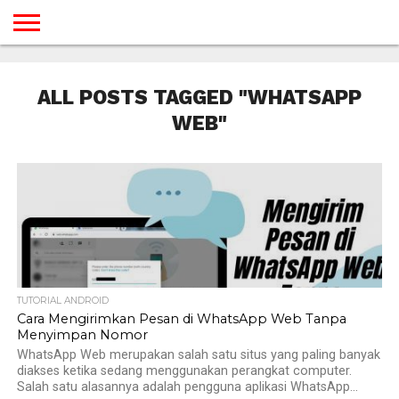
BERANDA
TUTORIAL
TUTORIAL
TUTORIAL
TUTORIAL
TUTORIAL
TUTORIAL
TUTORIAL
TUTORIAL
TUTORIAL
TUTORIAL
TUTORIAL
TUTORIAL
TUTORIAL
TUTORIAL
TUTORIAL
GAMES
DESAIN
ANDROID
IOS
YOUTUBE
INTERNET
WINDOWS
LINUX
MACINTOSH
MESSENGER
BLOGSPOT
WORDPRESS
PEMROGRAMAN
SEO
WEB
ALL POSTS TAGGED "WHATSAPP
SERVER
WEB"
TUTORIAL ANDROID
Cara Mengirimkan Pesan di WhatsApp Web Tanpa
Menyimpan Nomor
WhatsApp Web merupakan salah satu situs yang paling banyak
diakses ketika sedang menggunakan perangkat computer.
Salah satu alasannya adalah pengguna aplikasi WhatsApp...