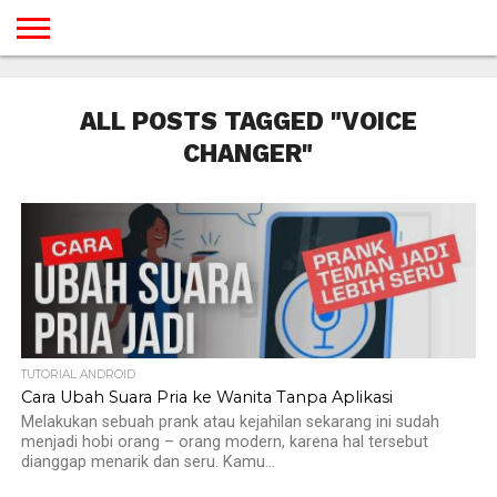
BERANDA
TUTORIAL
TUTORIAL
TUTORIAL
TUTORIAL
TUTORIAL
TUTORIAL
TUTORIAL
TUTORIAL
TUTORIAL
TUTORIAL
TUTORIAL
TUTORIAL
TUTORIAL
TUTORIAL
TUTORIAL
GAMES
DESAIN
ANDROID
IOS
YOUTUBE
INTERNET
WINDOWS
LINUX
MACINTOSH
MESSENGER
BLOGSPOT
WORDPRESS
PEMROGRAMAN
SEO
WEB
ALL POSTS TAGGED "VOICE
SERVER
CHANGER"
TUTORIAL ANDROID
Cara Ubah Suara Pria ke Wanita Tanpa Aplikasi
Melakukan sebuah prank atau kejahilan sekarang ini sudah
menjadi hobi orang – orang modern, karena hal tersebut
dianggap menarik dan seru. Kamu...