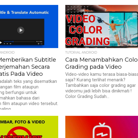
 ANDROID
TUTORIAL ANDROID
Memberikan Subtitle
Cara Menambahkan Colo
erjemahan Secara
Grading pada Video
tis Pada Video
Video-video kamu terasa biasa-bias
saja? Kurang terlihat menarik?
 adalah teks yang disematkan
Tambahkan saja color grading agar
angan film ataupun
videomu jadi lebih bisa dinikmati !
ng berfungsi untuk
Color Grading Sudah...
mahkan bahasa dari
 film ataupun video tersebut.
paling...