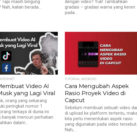
 Tapi masih bingung
dengan video? Yuk! Tambahkan
 Nah, kalian berada...
gradasi – gradasi warna yang keren
pada...
INTERNET
TUTORIAL ANDROID
Membuat Video AI
Cara Mengubah Aspek
Musk yang Lagi Viral
Rasio Proyek Video di
Capcut
k, orang yang sekarang
ki peringkat nomor 1
Sebelum membuat sebuah video da
orang terkaya di dunia ini
di upload ke platform tertentu, mak
banyak mencuri perhatian
kita perlu menentukan aspek rasio
ahkan dalam...
yang digunakan pada video tersebut
Nah,...