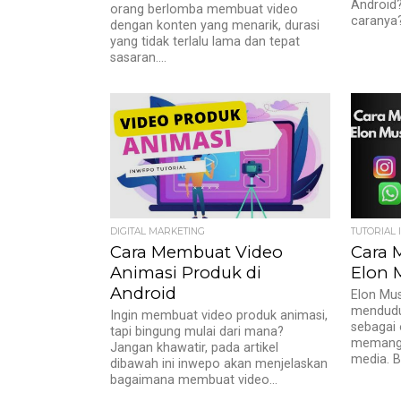
Android?
orang berlomba membuat video
caranya?
dengan konten yang menarik, durasi
yang tidak terlalu lama dan tepat
sasaran....
DIGITAL MARKETING
TUTORIAL 
Cara Membuat Video
Cara 
Animasi Produk di
Elon 
Android
Elon Mus
mendudu
Ingin membuat video produk animasi,
sebagai 
tapi bingung mulai dari mana?
memang 
Jangan khawatir, pada artikel
media. B
dibawah ini inwepo akan menjelaskan
bagaimana membuat video...