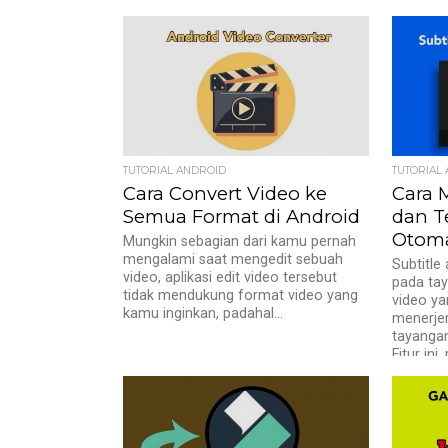
TUTORIAL ANDROID
TUTORIAL
Cara Convert Video ke
Cara 
Semua Format di Android
dan T
Otoma
Mungkin sebagian dari kamu pernah
mengalami saat mengedit sebuah
Subtitle
video, aplikasi edit video tersebut
pada tay
tidak mendukung format video yang
video ya
kamu inginkan, padahal...
menerje
tayangan
Fitur ini, 