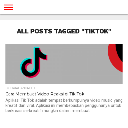
BERANDA
TUTORIAL
TUTORIAL
TUTORIAL
TUTORIAL
TUTORIAL
TUTORIAL
TUTORIAL
TUTORIAL
TUTORIAL
TUTORIAL
TUTORIAL
TUTORIAL
TUTORIAL
TUTORIAL
TUTORIAL
GAMES
DESAIN
ANDROID
IOS
YOUTUBE
INTERNET
WINDOWS
LINUX
MACINTOSH
MESSENGER
BLOGSPOT
WORDPRESS
PEMROGRAMAN
SEO
WEB
ALL POSTS TAGGED "TIKTOK"
SERVER
TUTORIAL ANDROID
Cara Membuat Video Reaksi di Tik Tok
Aplikasi Tik Tok adalah tempat berkumpulnya video music yang
kreatif dan viral. Aplikasi ini membebaskan penggunanya untuk
berkreasi se-kreatif mungkin dalam membuat...