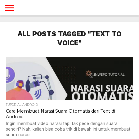
BERANDA
TUTORIAL
TUTORIAL
TUTORIAL
TUTORIAL
TUTORIAL
TUTORIAL
TUTORIAL
TUTORIAL
TUTORIAL
TUTORIAL
TUTORIAL
TUTORIAL
TUTORIAL
TUTORIAL
TUTORIAL
GAMES
DESAIN
ANDROID
IOS
YOUTUBE
INTERNET
WINDOWS
LINUX
MACINTOSH
MESSENGER
BLOGSPOT
WORDPRESS
PEMROGRAMAN
SEO
WEB
ALL POSTS TAGGED "TEXT TO
SERVER
VOICE"
TUTORIAL ANDROID
Cara Membuat Narasi Suara Otomatis dari Text di
Android
Ingin membuat video narasi tapi tak pede dengan suara
sendiri? Nah, kalian bisa coba trik di bawah ini untuk membuat
suara narasi...