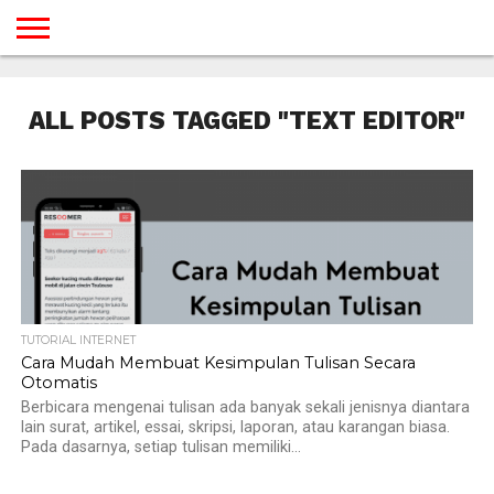
BERANDA
TUTORIAL
TUTORIAL
TUTORIAL
TUTORIAL
TUTORIAL
TUTORIAL
TUTORIAL
TUTORIAL
TUTORIAL
TUTORIAL
TUTORIAL
TUTORIAL
TUTORIAL
TUTORIAL
TUTORIAL
GAMES
DESAIN
ANDROID
IOS
YOUTUBE
INTERNET
WINDOWS
LINUX
MACINTOSH
MESSENGER
BLOGSPOT
WORDPRESS
PEMROGRAMAN
SEO
WEB
ALL POSTS TAGGED "TEXT EDITOR"
SERVER
TUTORIAL INTERNET
Cara Mudah Membuat Kesimpulan Tulisan Secara
Otomatis
Berbicara mengenai tulisan ada banyak sekali jenisnya diantara
lain surat, artikel, essai, skripsi, laporan, atau karangan biasa.
Pada dasarnya, setiap tulisan memiliki...