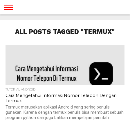
BERANDA
TUTORIAL
TUTORIAL
TUTORIAL
TUTORIAL
TUTORIAL
TUTORIAL
TUTORIAL
TUTORIAL
TUTORIAL
TUTORIAL
TUTORIAL
TUTORIAL
TUTORIAL
TUTORIAL
TUTORIAL
GAMES
DESAIN
ANDROID
IOS
YOUTUBE
INTERNET
WINDOWS
LINUX
MACINTOSH
MESSENGER
BLOGSPOT
WORDPRESS
PEMROGRAMAN
SEO
WEB
ALL POSTS TAGGED "TERMUX"
SERVER
TUTORIAL ANDROID
Cara Mengetahui Informasi Nomor Telepon Dengan
Termux
Termux merupakan aplikasi Android yang sering penulis
gunakan. Karena dengan termux penulis bisa membuat sebuah
program python dan juga bahkan mempelajari perintah...