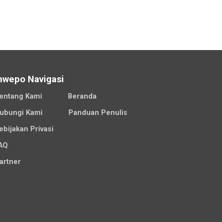
nwepo Navigasi
entang Kami
Beranda
ubungi Kami
Panduan Penulis
ebijakan Privasi
AQ
artner