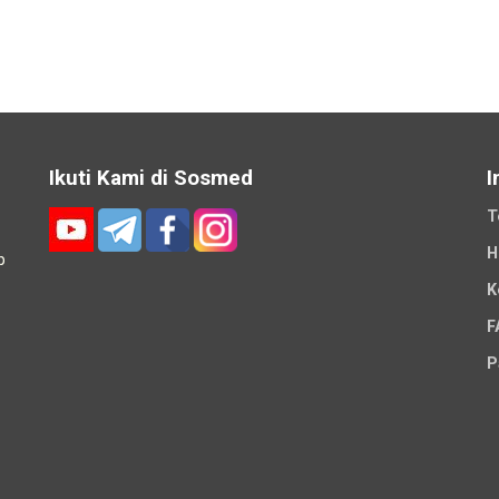
Ikuti Kami di Sosmed
I
T
H
p
K
-
F
P