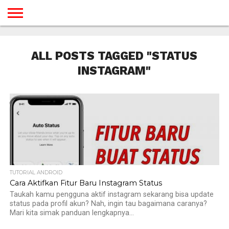
BERANDA
TUTORIAL
TUTORIAL
TUTORIAL
TUTORIAL
TUTORIAL
TUTORIAL
TUTORIAL
TUTORIAL
TUTORIAL
TUTORIAL
TUTORIAL
TUTORIAL
TUTORIAL
TUTORIAL
TUTORIAL
GAMES
DESAIN
ANDROID
IOS
YOUTUBE
INTERNET
WINDOWS
LINUX
MACINTOSH
MESSENGER
BLOGSPOT
WORDPRESS
PEMROGRAMAN
SEO
WEB
ALL POSTS TAGGED "STATUS
SERVER
INSTAGRAM"
TUTORIAL ANDROID
Cara Aktifkan Fitur Baru Instagram Status
Taukah kamu pengguna aktif instagram sekarang bisa update
status pada profil akun? Nah, ingin tau bagaimana caranya?
Mari kita simak panduan lengkapnya...