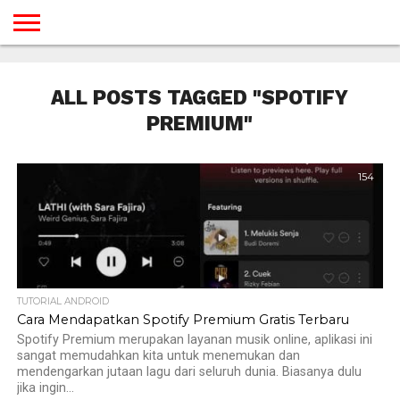
BERANDA
TUTORIAL
TUTORIAL
TUTORIAL
TUTORIAL
TUTORIAL
TUTORIAL
TUTORIAL
TUTORIAL
TUTORIAL
TUTORIAL
TUTORIAL
TUTORIAL
TUTORIAL
TUTORIAL
TUTORIAL
GAMES
DESAIN
ANDROID
IOS
YOUTUBE
INTERNET
WINDOWS
LINUX
MACINTOSH
MESSENGER
BLOGSPOT
WORDPRESS
PEMROGRAMAN
SEO
WEB
ALL POSTS TAGGED "SPOTIFY
SERVER
PREMIUM"
154
TUTORIAL ANDROID
Cara Mendapatkan Spotify Premium Gratis Terbaru
Spotify Premium merupakan layanan musik online, aplikasi ini
sangat memudahkan kita untuk menemukan dan
mendengarkan jutaan lagu dari seluruh dunia. Biasanya dulu
jika ingin...