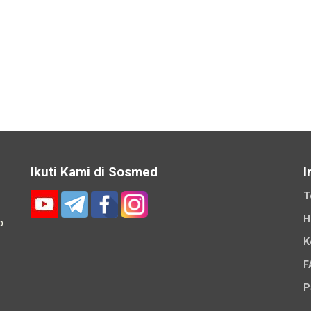
Ikuti Kami di Sosmed
I
T
H
p
K
-
F
P