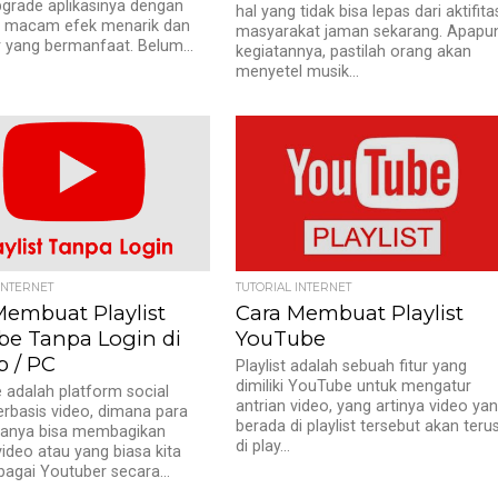
grade aplikasinya dengan
hal yang tidak bisa lepas dari aktifita
i macam efek menarik dan
masyarakat jaman sekarang. Apapu
ur yang bermanfaat. Belum...
kegiatannya, pastilah orang akan
menyetel musik...
INTERNET
TUTORIAL INTERNET
Membuat Playlist
Cara Membuat Playlist
be Tanpa Login di
YouTube
p / PC
Playlist adalah sebuah fitur yang
dimiliki YouTube untuk mengatur
adalah platform social
antrian video, yang artinya video ya
rbasis video, dimana para
berada di playlist tersebut akan teru
anya bisa membagikan
di play...
ideo atau yang biasa kita
bagai Youtuber secara...