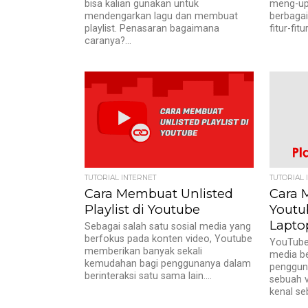
bisa kalian gunakan untuk
meng-up
mendengarkan lagu dan membuat
berbaga
playlist. Penasaran bagaimana
fitur-fit
caranya?...
TUTORIAL INTERNET
TUTORIAL 
Cara Membuat Unlisted
Cara 
Playlist di Youtube
Youtu
Lapto
Sebagai salah satu sosial media yang
berfokus pada konten video, Youtube
YouTube 
memberikan banyak sekali
media be
kemudahan bagi penggunanya dalam
penggun
berinteraksi satu sama lain....
sebuah v
kenal se