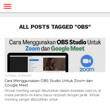
BERANDA
TUTORIAL
TUTORIAL
TUTORIAL
TUTORIAL
TUTORIAL
TUTORIAL
TUTORIAL
TUTORIAL
TUTORIAL
TUTORIAL
TUTORIAL
TUTORIAL
TUTORIAL
TUTORIAL
TUTORIAL
GAMES
DESAIN
ANDROID
IOS
YOUTUBE
INTERNET
WINDOWS
LINUX
MACINTOSH
MESSENGER
BLOGSPOT
WORDPRESS
PEMROGRAMAN
SEO
WEB
ALL POSTS TAGGED "OBS"
SERVER
TUTORIAL WINDOWS
Cara Menggunakan OBS Studio Untuk Zoom dan
Google Meet
Virtual meeting sangat dibutuhkan dalam keadaan saat ini, di
masa pandemi ini kamu harus terpisah dengan jarak. Virtual
meeting sangat dibutuhkan untuk...