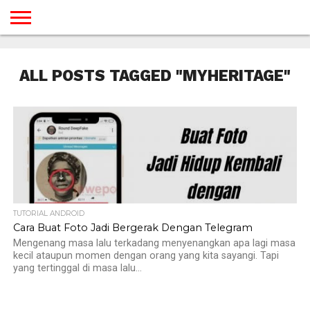
BERANDA
TUTORIAL
TUTORIAL
TUTORIAL
TUTORIAL
TUTORIAL
TUTORIAL
TUTORIAL
TUTORIAL
TUTORIAL
TUTORIAL
TUTORIAL
TUTORIAL
TUTORIAL
TUTORIAL
TUTORIAL
GAMES
DESAIN
ANDROID
IOS
YOUTUBE
INTERNET
WINDOWS
LINUX
MACINTOSH
MESSENGER
BLOGSPOT
WORDPRESS
PEMROGRAMAN
SEO
WEB
ALL POSTS TAGGED "MYHERITAGE"
SERVER
TUTORIAL ANDROID
Cara Buat Foto Jadi Bergerak Dengan Telegram
Mengenang masa lalu terkadang menyenangkan apa lagi masa
kecil ataupun momen dengan orang yang kita sayangi. Tapi
yang tertinggal di masa lalu...