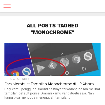
BERANDA
TUTORIAL
TUTORIAL
TUTORIAL
TUTORIAL
TUTORIAL
TUTORIAL
TUTORIAL
TUTORIAL
TUTORIAL
TUTORIAL
TUTORIAL
TUTORIAL
TUTORIAL
TUTORIAL
TUTORIAL
GAMES
DESAIN
ANDROID
IOS
YOUTUBE
INTERNET
WINDOWS
LINUX
MACINTOSH
MESSENGER
BLOGSPOT
WORDPRESS
PEMROGRAMAN
SEO
WEB
ALL POSTS TAGGED
SERVER
"MONOCHROME"
TUTORIAL ANDROID
Cara Membuat Tampilan Monochrome di HP Xiaomi
Bagi kamu pengguna Xiaomi pastinya terkadang bosan melihat
tampilan default ponsel Xiaomi kamu yang itu-itu saja. Nah,
kamu bisa mencoba menggubah tampilan...