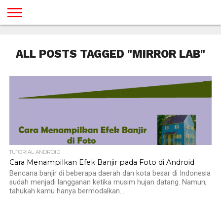
BERANDA
TUTORIAL
TUTORIAL
TUTORIAL
TUTORIAL
TUTORIAL
TUTORIAL
TUTORIAL
TUTORIAL
TUTORIAL
TUTORIAL
TUTORIAL
TUTORIAL
TUTORIAL
TUTORIAL
TUTORIAL
GAMES
DESAIN
ANDROID
IOS
YOUTUBE
INTERNET
WINDOWS
LINUX
MACINTOSH
MESSENGER
BLOGSPOT
WORDPRESS
PEMROGRAMAN
SEO
WEB
ALL POSTS TAGGED "MIRROR LAB"
SERVER
TUTORIAL ANDROID
Cara Menampilkan Efek Banjir pada Foto di Android
Bencana banjir di beberapa daerah dan kota besar di Indonesia
sudah menjadi langganan ketika musim hujan datang. Namun,
tahukah kamu hanya bermodalkan...