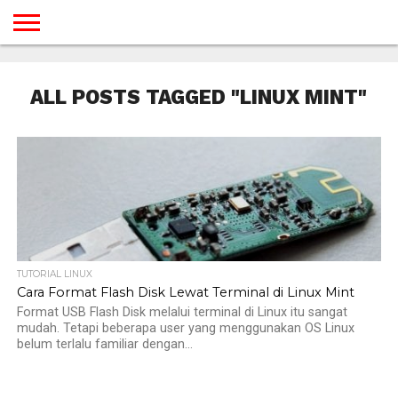
BERANDA
TUTORIAL
TUTORIAL
TUTORIAL
TUTORIAL
TUTORIAL
TUTORIAL
TUTORIAL
TUTORIAL
TUTORIAL
TUTORIAL
TUTORIAL
TUTORIAL
TUTORIAL
TUTORIAL
TUTORIAL
GAMES
DESAIN
ANDROID
IOS
YOUTUBE
INTERNET
WINDOWS
LINUX
MACINTOSH
MESSENGER
BLOGSPOT
WORDPRESS
PEMROGRAMAN
SEO
WEB
ALL POSTS TAGGED "LINUX MINT"
SERVER
TUTORIAL LINUX
Cara Format Flash Disk Lewat Terminal di Linux Mint
Format USB Flash Disk melalui terminal di Linux itu sangat
mudah. Tetapi beberapa user yang menggunakan OS Linux
belum terlalu familiar dengan...