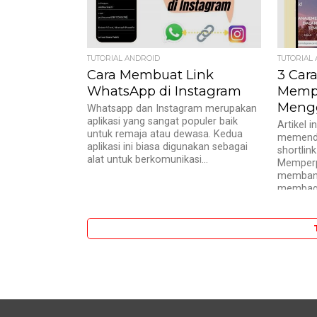
TUTORIAL ANDROID
TUTORIAL
Cara Membuat Link
3 Car
WhatsApp di Instagram
Mempe
Meng
Whatsapp dan Instagram merupakan
aplikasi yang sangat populer baik
Artikel 
untuk remaja atau dewasa. Kedua
memende
aplikasi ini biasa digunakan sebagai
shortlin
alat untuk berkomunikasi...
Memperp
membant
membagi