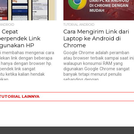
 ANDROID
TUTORIAL ANDROID
a Cepat
Cara Mengirim Link dari
rpendek Link
Laptop ke Android di
gunakan HP
Chrome
ini membahas mengenai cara
Google Chrome adalah peramban
kan link dengan beberapa
atau browser terbaik sampai saat ini
k hanya dengan browser hp.
walaupun konsumsi RAM yang
endek link sangat
digunakan Google Chrome sangat
u ketika kalian hendak
banyak tetapi menurut penulis
kan...
sebanding dengan...
TUTORIAL LAINNYA