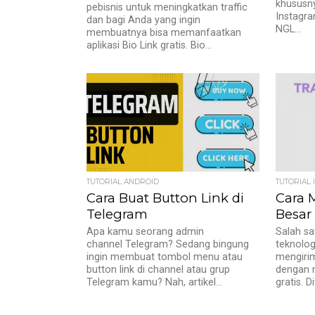
khususn
pebisnis untuk meningkatkan traffic
Instagra
dan bagi Anda yang ingin
NGL...
membuatnya bisa memanfaatkan
aplikasi Bio Link gratis. Bio...
TUTORIAL ANDROID
TUTORIAL 
Cara Buat Button Link di
Cara 
Telegram
Besar
Apa kamu seorang admin
Salah s
channel Telegram? Sedang bingung
teknologi
ingin membuat tombol menu atau
mengirim
button link di channel atau grup
dengan m
Telegram kamu? Nah, artikel...
gratis. D