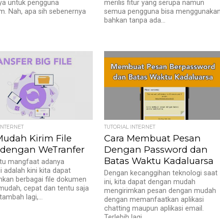
ya untuk pengguna
merilis fitur yang serupa namun
m. Nah, apa sih sebenernya
semua pengguna bisa menggunaka
bahkan tanpa ada...
INTERNET
TUTORIAL INTERNET
Mudah Kirim File
Cara Membuat Pesan
 dengan WeTranfer
Dengan Password dan
Batas Waktu Kadaluarsa
atu mangfaat adanya
 adalah kini kita dapat
Dengan kecanggihan teknologi saat
kan berbagai file dokumen
ini, kita dapat dengan mudah
udah, cepat dan tentu saja
mengirimkan pesan dengan mudah
itambah lagi,...
dengan memanfaatkan aplikasi
chatting maupun aplikasi email.
Terlebih lagi...