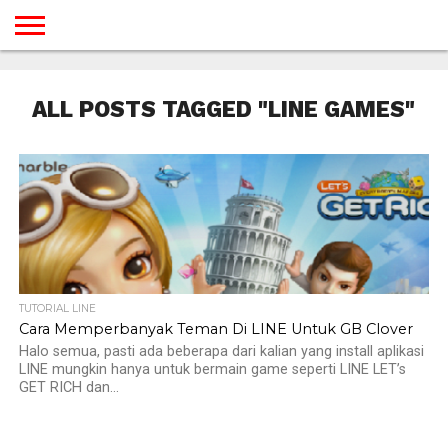
BERANDA
TUTORIAL
TUTORIAL
TUTORIAL
TUTORIAL
TUTORIAL
TUTORIAL
TUTORIAL
TUTORIAL
TUTORIAL
TUTORIAL
TUTORIAL
TUTORIAL
TUTORIAL
TUTORIAL
TUTORIAL
GAMES
DESAIN
ANDROID
IOS
YOUTUBE
INTERNET
WINDOWS
LINUX
MACINTOSH
MESSENGER
BLOGSPOT
WORDPRESS
PEMROGRAMAN
SEO
WEB
ALL POSTS TAGGED "LINE GAMES"
SERVER
TUTORIAL LINE
Cara Memperbanyak Teman Di LINE Untuk GB Clover
Halo semua, pasti ada beberapa dari kalian yang install aplikasi
LINE mungkin hanya untuk bermain game seperti LINE LET’s
GET RICH dan...