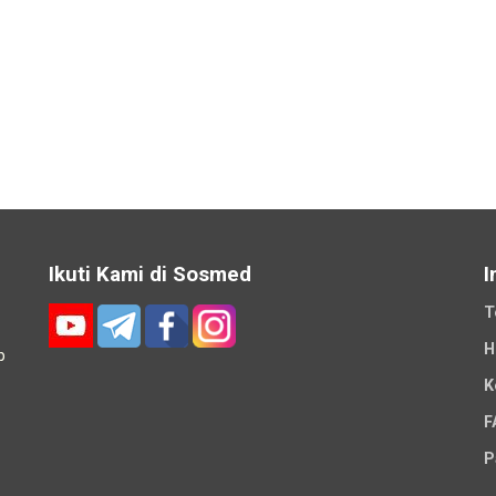
Ikuti Kami di Sosmed
I
T
H
p
K
-
F
P