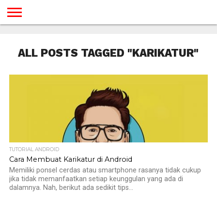
BERANDA
TUTORIAL
TUTORIAL
TUTORIAL
TUTORIAL
TUTORIAL
TUTORIAL
TUTORIAL
TUTORIAL
TUTORIAL
TUTORIAL
TUTORIAL
TUTORIAL
TUTORIAL
TUTORIAL
TUTORIAL
GAMES
DESAIN
ANDROID
IOS
YOUTUBE
INTERNET
WINDOWS
LINUX
MACINTOSH
MESSENGER
BLOGSPOT
WORDPRESS
PEMROGRAMAN
SEO
WEB
ALL POSTS TAGGED "KARIKATUR"
SERVER
TUTORIAL ANDROID
Cara Membuat Karikatur di Android
Memiliki ponsel cerdas atau smartphone rasanya tidak cukup
jika tidak memanfaatkan setiap keunggulan yang ada di
dalamnya. Nah, berikut ada sedikit tips...