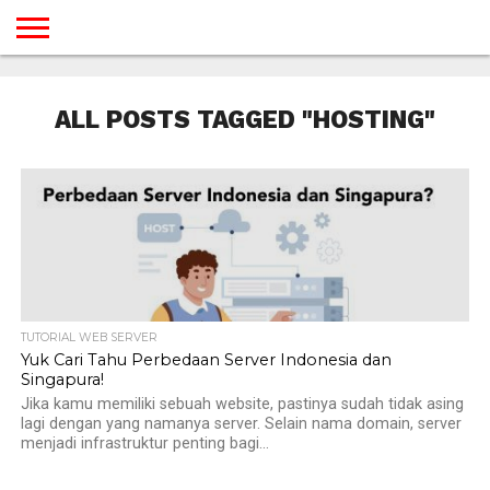
BERANDA
TUTORIAL
TUTORIAL
TUTORIAL
TUTORIAL
TUTORIAL
TUTORIAL
TUTORIAL
TUTORIAL
TUTORIAL
TUTORIAL
TUTORIAL
TUTORIAL
TUTORIAL
TUTORIAL
TUTORIAL
GAMES
DESAIN
ANDROID
IOS
YOUTUBE
INTERNET
WINDOWS
LINUX
MACINTOSH
MESSENGER
BLOGSPOT
WORDPRESS
PEMROGRAMAN
SEO
WEB
ALL POSTS TAGGED "HOSTING"
SERVER
TUTORIAL WEB SERVER
Yuk Cari Tahu Perbedaan Server Indonesia dan
Singapura!
Jika kamu memiliki sebuah website, pastinya sudah tidak asing
lagi dengan yang namanya server. Selain nama domain, server
menjadi infrastruktur penting bagi...