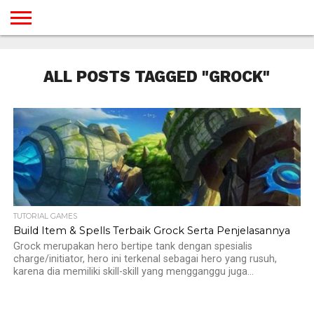
BERANDA
TUTORIAL
TUTORIAL
TUTORIAL
TUTORIAL
TUTORIAL
TUTORIAL
TUTORIAL
TUTORIAL
TUTORIAL
TUTORIAL
TUTORIAL
TUTORIAL
TUTORIAL
TUTORIAL
TUTORIAL
GAMES
DESAIN
ANDROID
IOS
YOUTUBE
INTERNET
WINDOWS
LINUX
MACINTOSH
MESSENGER
BLOGSPOT
WORDPRESS
PEMROGRAMAN
SEO
WEB
ALL POSTS TAGGED "GROCK"
SERVER
TUTORIAL GAMES
Build Item & Spells Terbaik Grock Serta Penjelasannya
Grock merupakan hero bertipe tank dengan spesialis
charge/initiator, hero ini terkenal sebagai hero yang rusuh,
karena dia memiliki skill-skill yang mengganggu juga...