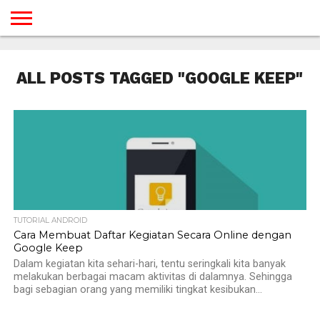
BERANDA
TUTORIAL
TUTORIAL
TUTORIAL
TUTORIAL
TUTORIAL
TUTORIAL
TUTORIAL
TUTORIAL
TUTORIAL
TUTORIAL
TUTORIAL
TUTORIAL
TUTORIAL
TUTORIAL
TUTORIAL
GAMES
DESAIN
ANDROID
IOS
YOUTUBE
INTERNET
WINDOWS
LINUX
MACINTOSH
MESSENGER
BLOGSPOT
WORDPRESS
PEMROGRAMAN
SEO
WEB
ALL POSTS TAGGED "GOOGLE KEEP"
SERVER
TUTORIAL ANDROID
Cara Membuat Daftar Kegiatan Secara Online dengan
Google Keep
Dalam kegiatan kita sehari-hari, tentu seringkali kita banyak
melakukan berbagai macam aktivitas di dalamnya. Sehingga
bagi sebagian orang yang memiliki tingkat kesibukan...