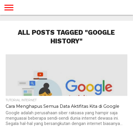
BERANDA
TUTORIAL
TUTORIAL
TUTORIAL
TUTORIAL
TUTORIAL
TUTORIAL
TUTORIAL
TUTORIAL
TUTORIAL
TUTORIAL
TUTORIAL
TUTORIAL
TUTORIAL
TUTORIAL
TUTORIAL
GAMES
DESAIN
ANDROID
IOS
YOUTUBE
INTERNET
WINDOWS
LINUX
MACINTOSH
MESSENGER
BLOGSPOT
WORDPRESS
PEMROGRAMAN
SEO
WEB
ALL POSTS TAGGED "GOOGLE
SERVER
HISTORY"
TUTORIAL INTERNET
Cara Menghapus Semua Data Aktifitas Kita di Google
Google adalah perusahaan siber raksasa yang hampir saja
menguasai beberapa sendi-sendi dunia internet dewasa ini.
Segala hal-hal yang bersangkutan dengan internet biasanya...