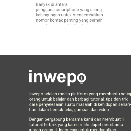
Banyak di antara
pengguna smartphone yang sering
kebingungan untuk mengembalikan
nomor kontak penting yang pernah
mereka simpan di HP sebelumnya.
Mengembalikan nomor kontak
sangat...
Inwepo adalah media platform yang membantu setia
orang untuk belajar dan berbagi tutorial, tips dan trik
cara penyelesaian suatu masalah di kehidupan sehari
hari dalam bentuk teks, gambar. dan video.
Dengan bergabung bersama kami dan membuat 1
tutorial terbaik yang kamu miliki dapat membantu
jutaan orang di Indonesia untuk mendapatkan