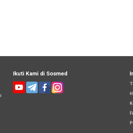
Ikuti Kami di Sosmed
I
T
H
p
K
-
F
P