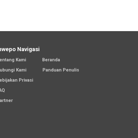
nwepo Navigasi
entang Kami
Beranda
ubungi Kami
Panduan Penulis
ebijakan Privasi
AQ
artner