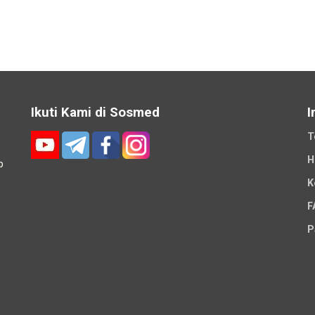
Ikuti Kami di Sosmed
I
T
H
p
K
-
F
P