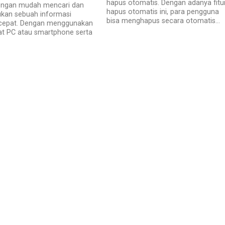
hapus otomatis. Dengan adanya fitu
engan mudah mencari dan
hapus otomatis ini, para pengguna
an sebuah informasi
bisa menghapus secara otomatis...
cepat. Dengan menggunakan
at PC atau smartphone serta