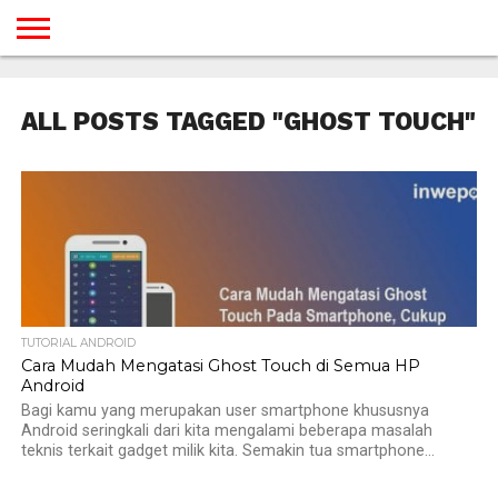
BERANDA
TUTORIAL
TUTORIAL
TUTORIAL
TUTORIAL
TUTORIAL
TUTORIAL
TUTORIAL
TUTORIAL
TUTORIAL
TUTORIAL
TUTORIAL
TUTORIAL
TUTORIAL
TUTORIAL
TUTORIAL
GAMES
DESAIN
ANDROID
IOS
YOUTUBE
INTERNET
WINDOWS
LINUX
MACINTOSH
MESSENGER
BLOGSPOT
WORDPRESS
PEMROGRAMAN
SEO
WEB
ALL POSTS TAGGED "GHOST TOUCH"
SERVER
TUTORIAL ANDROID
Cara Mudah Mengatasi Ghost Touch di Semua HP
Android
Bagi kamu yang merupakan user smartphone khususnya
Android seringkali dari kita mengalami beberapa masalah
teknis terkait gadget milik kita. Semakin tua smartphone...