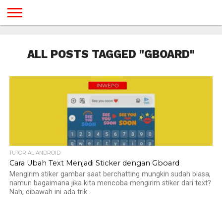
BERANDA
TUTORIAL
TUTORIAL
TUTORIAL
TUTORIAL
TUTORIAL
TUTORIAL
TUTORIAL
TUTORIAL
TUTORIAL
TUTORIAL
TUTORIAL
TUTORIAL
TUTORIAL
TUTORIAL
TUTORIAL
GAMES
DESAIN
ANDROID
IOS
YOUTUBE
INTERNET
WINDOWS
LINUX
MACINTOSH
MESSENGER
BLOGSPOT
WORDPRESS
PEMROGRAMAN
SEO
WEB
ALL POSTS TAGGED "GBOARD"
SERVER
TUTORIAL ANDROID
Cara Ubah Text Menjadi Sticker dengan Gboard
Mengirim stiker gambar saat berchatting mungkin sudah biasa,
namun bagaimana jika kita mencoba mengirim stiker dari text?
Nah, dibawah ini ada trik...